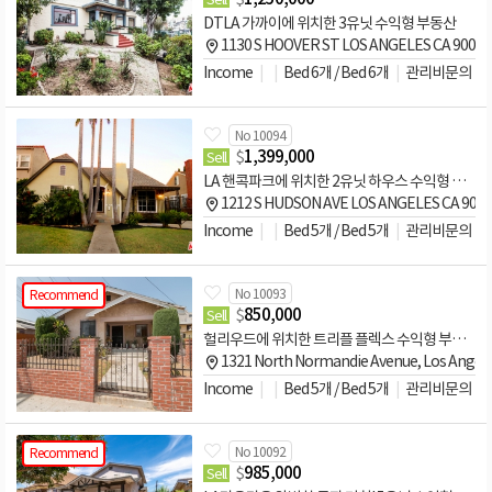
DTLA 가까이에 위치한 3유닛 수익형 부동산
1130 S HOOVER ST LOS ANGELES CA 90006
Income
Bed 6개 / Bed 6개
관리비문의
No 10094
$
1,399,000
Sell
LA 핸콕파크에 위치한 2유닛 하우스 수익형 부동산
1212 S HUDSON AVE LOS ANGELES CA 900
Income
Bed 5개 / Bed 5개
관리비문의
No 10093
Recommend
$
850,000
Sell
헐리우드에 위치한 트리플 플렉스 수익형 부동산
1321 North Normandie Avenue, Los Angel
Income
Bed 5개 / Bed 5개
관리비문의
No 10092
Recommend
$
985,000
Sell