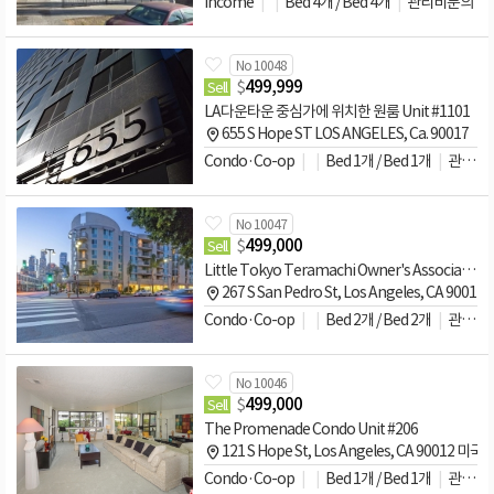
Income
Bed 4개 / Bed 4개
관리비문의
No 10048
$
499,999
Sell
LA다운타운 중심가에 위치한 원룸 Unit #1101
655 S Hope ST LOS ANGELES, Ca. 90017
Condo·Co-op
Bed 1개 / Bed 1개
관리비문의
No 10047
$
499,000
Sell
Little Tokyo Teramachi Owner's Association 2룸 Unit
267 S San Pedro St, Los Angeles, CA 90012
Condo·Co-op
Bed 2개 / Bed 2개
관리비문의
No 10046
$
499,000
Sell
The Promenade Condo Unit #206
121 S Hope St, Los Angeles, CA 90012 미국
Condo·Co-op
Bed 1개 / Bed 1개
관리비문의