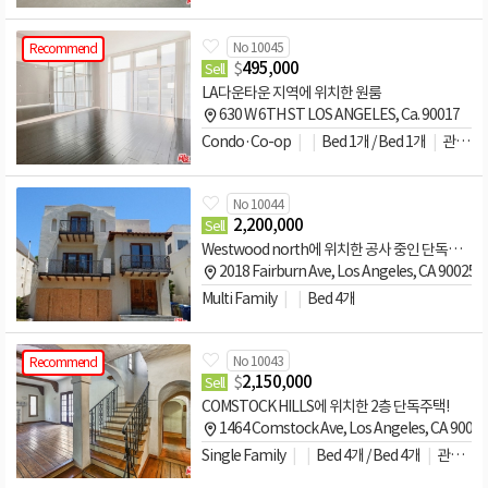
No 10045
Recommend
$
495,000
Sell
LA다운타운 지역에 위치한 원룸
630 W 6TH ST LOS ANGELES, Ca. 90017
Condo·Co-op
Bed 1개 / Bed 1개
관리비문의
No 10044
2,200,000
Sell
Westwood north에 위치한 공사 중인 단독주택
2018 Fairburn Ave, Los Angeles, CA 90025
Multi Family
Bed 4개
No 10043
Recommend
$
2,150,000
Sell
COMSTOCK HILLS에 위치한 2층 단독주택!
1464 Comstock Ave, Los Angeles, CA 900
Single Family
Bed 4개 / Bed 4개
관리비문의