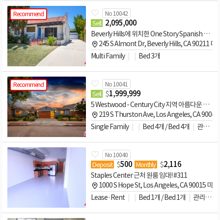
No 10042
Recommend
2,095,000
Sell
Beverly Hills에 위치한 One Story Spanish Bungalow!
245 S Almont Dr, Beverly Hills, CA 90211 미
Multi Family
Bed 3개
No 10041
Recommend
$
1,999,999
Sell
5 Westwood - Century City 지역 아름다운 단독주택
219 S Thurston Ave, Los Angeles, CA 9004
Single Family
Bed 4개 / Bed 4개
관리비문의
No 10040
$
500
$
2,116
Deposit
Monthly
Staples Center 근처 원룸 임대! #311
1000 S Hope St, Los Angeles, CA 90015 미국
Lease·Rent
Bed 1개 / Bed 1개
관리비문의