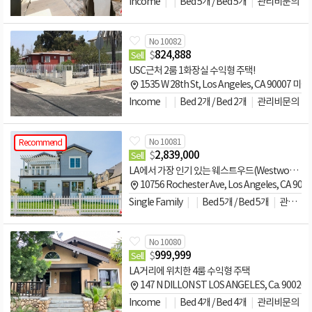
Income
Bed 5개 / Bed 5개
관리비문의
No 10082
$
824,888
Sell
USC근처 2룸 1화장실 수익형 주택!
1535 W 28th St, Los Angeles, CA 90007 미국
Income
Bed 2개 / Bed 2개
관리비문의
No 10081
Recommend
$
2,839,000
Sell
LA에서 가장 인기 있는 웨스트우드(Westwood)지역 2층 단독주택 매매
10756 Rochester Ave, Los Angeles, CA 90
Single Family
Bed 5개 / Bed 5개
관리비문의
No 10080
$
999,999
Sell
LA거리에 위치한 4룸 수익형 주택
147 N DILLON ST LOS ANGELES, Ca. 90026
Income
Bed 4개 / Bed 4개
관리비문의