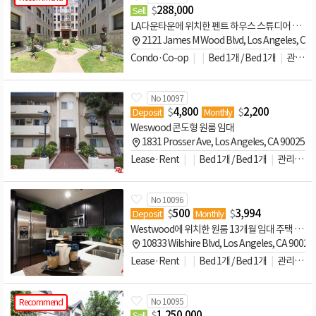
$
288,000
Sell
LA다운타운에 위치한 펜트 하우스 스튜디어 콘도
2121 James M Wood Blvd, Los Angeles, CA
Condo·Co-op
Bed 1개 / Bed 1개
관리비문의
No 10097
$
4,800
$
2,200
Deposit
Monthly
Weswood 콘도형 원룸 임대
1831 Prosser Ave, Los Angeles, CA 90025 
Lease·Rent
Bed 1개 / Bed 1개
관리비문의
No 10096
$
500
$
3,994
Deposit
Monthly
Westwood에 위치한 원룸 13개월 임대 주택 THE LEGACY Unit #614
10833 Wilshire Blvd, Los Angeles, CA 9002
Lease·Rent
Bed 1개 / Bed 1개
관리비문의
No 10095
Recommend
$
1,250,000
Sell