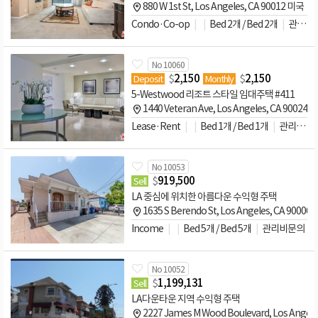
880 W 1st St, Los Angeles, CA 90012 미국
Condo·Co-op
Bed 2개 / Bed 2개
관리비문의
No 10060
$
2,150
$
2,150
Deposit
Monthly
5-Westwood 리조트 스타일 임대주택 #411
1440 Veteran Ave, Los Angeles, CA 90024 
Lease·Rent
Bed 1개 / Bed 1개
관리비문의
No 10053
$
919,500
Sell
LA 중심에 위치한 아름다운 수익형 주택
1635 S Berendo St, Los Angeles, CA 90006
Income
Bed 5개 / Bed 5개
관리비문의
No 10052
$
1,199,131
Sell
LA다운타운 지역 수익형 주택
2227 James M Wood Boulevard, Los Angel