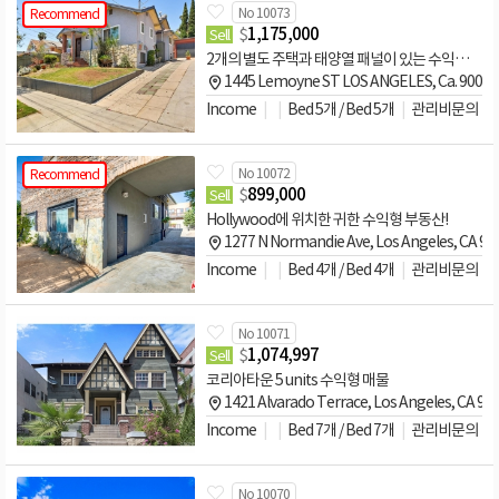
No 10073
Recommend
$
1,175,000
Sell
2개의 별도 주택과 태양열 패널이 있는 수익형 매물
1445 Lemoyne ST LOS ANGELES, Ca. 90026
Income
Bed 5개 / Bed 5개
관리비문의
No 10072
Recommend
$
899,000
Sell
Hollywood에 위치한 귀한 수익형 부동산!
1277 N Normandie Ave, Los Angeles, CA 9
Income
Bed 4개 / Bed 4개
관리비문의
No 10071
$
1,074,997
Sell
코리아타운 5 units 수익형 매물
1421 Alvarado Terrace, Los Angeles, CA 9
Income
Bed 7개 / Bed 7개
관리비문의
No 10070