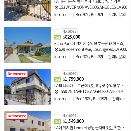
LA다운타운 완벽한 투자 기회! 5유닛 수익형 부동산
153 W VERNON AVE LOS ANGELES CA 9003
Income
Bed 9개 / Bed 9개
관리비문의
No 10091
$
825,000
Sell
Echo Park에 위치한 수익형 부동산 (2 하우스)
629 Rosemont Ave, Los Angeles, CA 9002
Income
Bed 3개 / Bed 3개
관리비문의
No 10090
Recommend
$
1,799,900
Sell
LA 베니스대로 부근에 있는 8유닛 수익형 부동산
1550 2ND AVE LOS ANGELES CA 90019
Income
Bed 19개 / Bed 19개
관리비문의
No 10089
Recommend
$
1,549,000
Sell
LA에 위치한 Leimert공원 근처에 있는 귀한 100%리모델링된 4Unit 수익형 무동