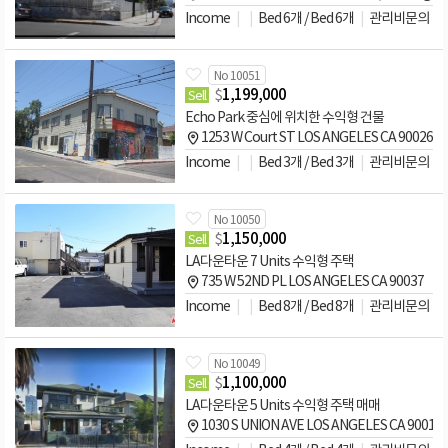
Income
Bed 6개 / Bed 6개
관리비문의
No 10051
$
1,199,000
Sell
Echo Park 중심에 위치한 수익형 건물
1253 W Court ST LOS ANGELES CA 90026
Income
Bed 3개 / Bed 3개
관리비문의
No 10050
$
1,150,000
Sell
LA다운타운 7 Units 수익형 주택
735 W 52ND PL LOS ANGELES CA 90037
Income
Bed 8개 / Bed 8개
관리비문의
No 10049
$
1,100,000
Sell
LA다운타운 5 Units 수익형 주택 매매
1030 S UNION AVE LOS ANGELES CA 90015