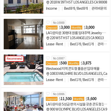
2018 W 39TH ST LOS ANGELES CA 90008
Income
Bed 8개 / Bed 8개
관리비문의
No 10088
$
3,000
$
3,000
Deposit
Monthly
LA다운타운 30평대 원룸 임대주택 Jewelry Trades Building #402
220 W 5TH ST LOS ANGELES CA 90013
Lease·Rent
Bed 1개 / Bed 1개
관리비문의
No 10087
Recommend
$
500
$
3,875
Deposit
Monthly
Westwood 지역 콘도형 풀옵션 입대 매물
10833 WILSHIRE BLVD LOS ANGELES, Ca. 9
Lease·Rent
Bed 1개 / Bed 1개
관리비문의
No 10086
$
11,500
$
5,600
Deposit
Monthly
LA다운타운 5성급 편의 시설을 갖춘 콘도형 1룸 임대
900 W OLYMPIC BLVD LOS ANGELES CA 900