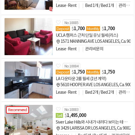
Lease·Rent
Bed 1개 / Bed 1개
관리비문의
No 10085
$
1,700
$
1,700
Deposit
Monthly
UCLA 캠퍼스 근처 단일 유닛 월세(리스)
1571 MANNING AVE LOS ANGELES, Ca. 900
Lease·Rent
관리비문의
No 10084
$
1,750
$
1,750
Deposit
Monthly
LA 다운타운 2룸 월세 (1년 계약)
5610 HOOPER AVE LOS ANGELES, Ca. 9001
Lease·Rent
Bed 2개 / Bed 2개
관리비문의
No 10083
Recommend
$
1,495,000
Sell
Siver Lake Hills와 시내가 내려다 보이는 테라스가 있는 수익형 주택!
3429 LARISSA DR LOS ANGELES, Ca. 90026