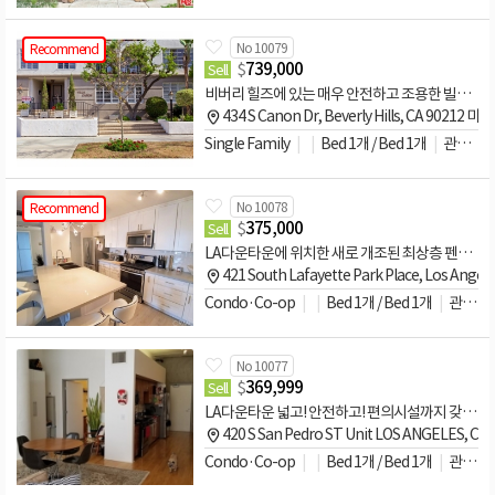
No 10079
Recommend
$
739,000
Sell
비버리 힐즈에 있는 매우 안전하고 조용한 빌라 원룸(Villa Canon HOA #102
434 S Canon Dr, Beverly Hills, CA 90212 미국
Single Family
Bed 1개 / Bed 1개
관리비문의
No 10078
Recommend
$
375,000
Sell
LA다운타운에 위치한 새로 개조된 최상층 펜트 하우스 콘도
421 South Lafayette Park Place, Los Angel
Condo·Co-op
Bed 1개 / Bed 1개
관리비문의
No 10077
$
369,999
Sell
LA다운타운 넓고! 안전하고! 편의시설까지 갖춘 원룸 매매
420 S San Pedro ST Unit LOS ANGELES, Ca.
Condo·Co-op
Bed 1개 / Bed 1개
관리비문의