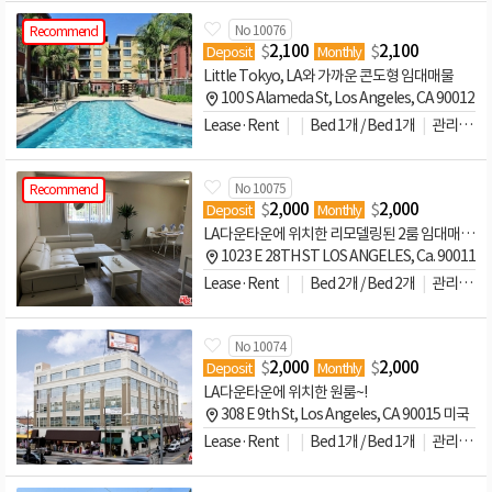
No 10076
Recommend
$
2,100
$
2,100
Deposit
Monthly
Little Tokyo, LA와 가까운 콘도형 임대매물
100 S Alameda St, Los Angeles, CA 90012 
Lease·Rent
Bed 1개 / Bed 1개
관리비문의
No 10075
Recommend
$
2,000
$
2,000
Deposit
Monthly
LA다운타운에 위치한 리모델링된 2룸 임대매물!
1023 E 28TH ST LOS ANGELES, Ca. 90011
Lease·Rent
Bed 2개 / Bed 2개
관리비문의
No 10074
$
2,000
$
2,000
Deposit
Monthly
LA다운타운에 위치한 원룸~!
308 E 9th St, Los Angeles, CA 90015 미국
Lease·Rent
Bed 1개 / Bed 1개
관리비문의