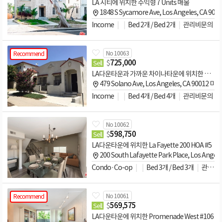
LA 시티에 위치한 수익형 7 Units 매물
1848 S Sycamore Ave, Los Angeles, CA 90
Income
Bed 2개 / Bed 2개
관리비문의
No 10063
Recommend
$
725,000
Sell
LA다운타운과 가까운 차이나타운에 위치한 수익형 매물
479 Solano Ave, Los Angeles, CA 90012 미국
Income
Bed 4개 / Bed 4개
관리비문의
No 10062
$
598,750
Sell
LA다운타운에 위치한 La Fayette 200 HOA #5
200 South Lafayette Park Place, Los Angel
Condo·Co-op
Bed 3개 / Bed 3개
관리비문의
No 10061
Recommend
$
569,575
Sell
LA다운타운에 위치한 Promenade West #106