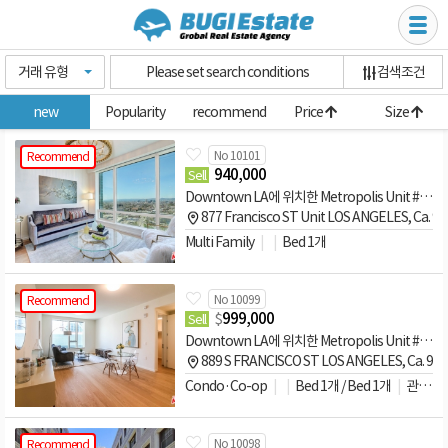
거래 유형
Please set search conditions
검색조건
new
Popularity
recommend
Price
Size
No 10101
Recommend
940,000
Sell
Downtown LA에 위치한 Metropolis Unit #1001 콘도 매매
877 Francisco ST Unit LOS ANGELES, Ca. 9
Multi Family
Bed 1개
No 10099
Recommend
$
999,000
Sell
Downtown LA에 위치한 Metropolis Unit #810 콘도 매매
889 S FRANCISCO ST LOS ANGELES, Ca. 90
Condo·Co-op
Bed 1개 / Bed 1개
관리비문의
No 10098
Recommend